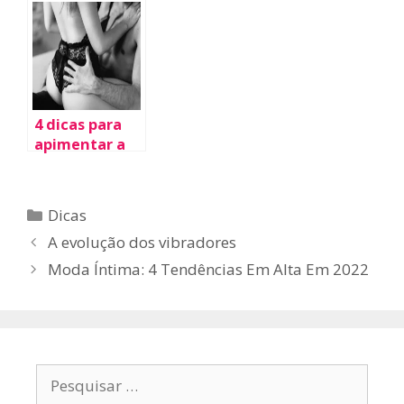
Programa
4 dicas para
apimentar a
relação no Dia
dos
Namorados
Categorias
Dicas
Navegação
A evolução dos vibradores
de
Moda Íntima: 4 Tendências Em Alta Em 2022
post
Pesquisar
por: