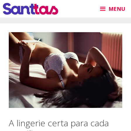
Pular
MENU
para
o
conteúdo
A lingerie certa para cada